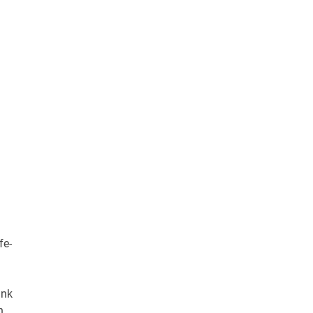
fe-
ink
n