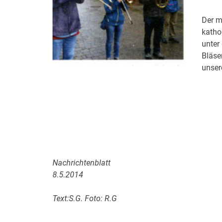
Der m
katho
unter
Bläse
unser
Nachrichtenblatt
8.5.2014
Text:S.G. Foto: R.G