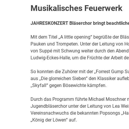
Musikalisches Feuerwerk
JAHRESKONZERT Bläserchor bringt beachtliche
Mit dem Titel „A little opening“ begrüßte der Bl
Pauken und Trompeten. Unter der Leitung von Hol
von Suppé mit Schwung weiter durch den Abend.
Ludwig-Eckes-Halle, um die Früchte der Arbeit
So konnten die Zuhörer mit der „Forrest Gump Su
aus ,,Die glorreichen Sieben“ den Klassiker au
,,Skyfall“ gegen Bösewichte kämpfen.
Durch das Programm führte Michael Moschner mi
Jugendbläserchor unter der Leitung von Lea Weis
Vereinsnachwuchs die bekannten Popsongs „Happ
„König der Löwen“ auf.