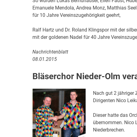
So wurden Lukas Berndhäuser, Ellen Faust, Huber
Emanuele Mendola, Andrea Monz, Matthias Seela
für 10 Jahre Vereinszugehörigkeit geehrt,
Ralf Hartz und Dr. Roland Klingspor mit der silb
mit der goldenen Nadel für 40 Jahre Vereinszuge
Nachrichtenblatt
08.01.2015
Bläserchor Nieder-Olm vera
Nach gut 2 jähriger
Dirigenten Nico Lei
Dieser hatte das Or
übernommen. Nico L
Niederbrechen.