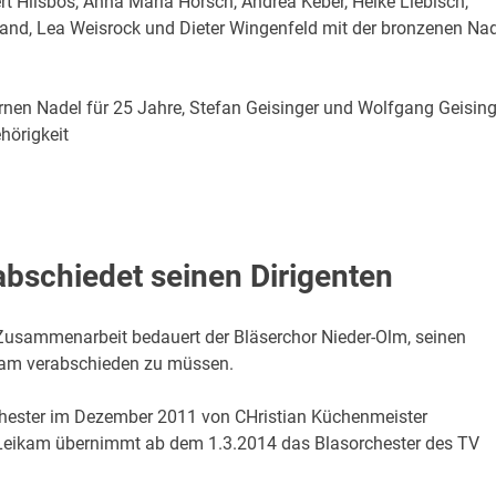
t Hilsbos, Anna Maria Hörsch, Andrea Keber, Heike Liebisch,
nd, Lea Weisrock und Dieter Wingenfeld mit der bronzenen Nad
ernen Nadel für 25 Jahre, Stefan Geisinger und Wolfgang Geising
hörigkeit
bschiedet seinen Dirigenten
 Zusammenarbeit bedauert der Bläserchor Nieder-Olm, seinen
kam verabschieden zu müssen.
chester im Dezember 2011 von CHristian Küchenmeister
eikam übernimmt ab dem 1.3.2014 das Blasorchester des TV