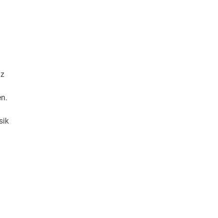
nz
n.
sik