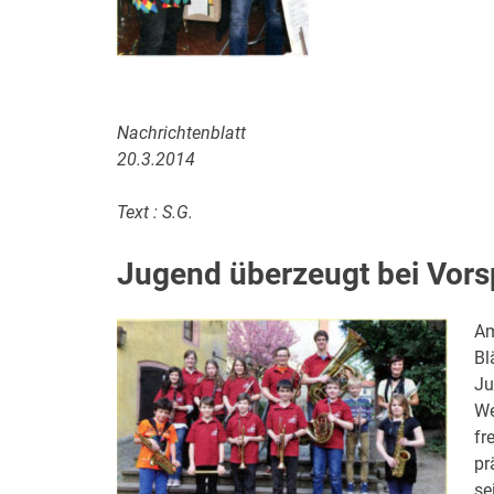
Nachrichtenblatt
20.3.2014
Text : S.G.
Jugend überzeugt bei Vors
Am
Bl
Ju
We
fr
pr
se