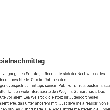
pielnachmittag
 vergangenen Sonntag präsentierte sich der Nachwuchs des
äserchores Nieder-Olm im Rahmen des
gendvorspielnachmittags seinem Publikum. Trotz bestem Eisca
tter fanden viele Interessierte den Weg ins Gamarahaus. Das
eute vor allem Lea Weisrock, die stolz ihr Jugendorchester
äsentierte, das unter anderem mit ,,Just give me a reason“ von P
inen großen Auftritt hatte. Die Soloauftritte meisterten die junge