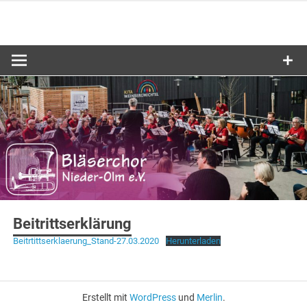
Zum
Inhalt
springen
Beitrittserklärung
Beitrtittserklaerung_Stand-27.03.2020
Herunterladen
Erstellt mit
WordPress
und
Merlin
.